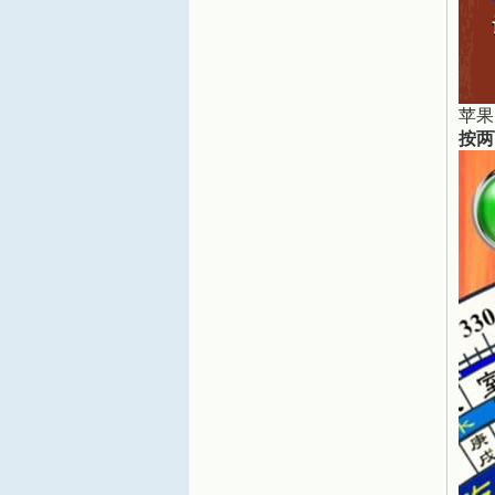
苹果
按两