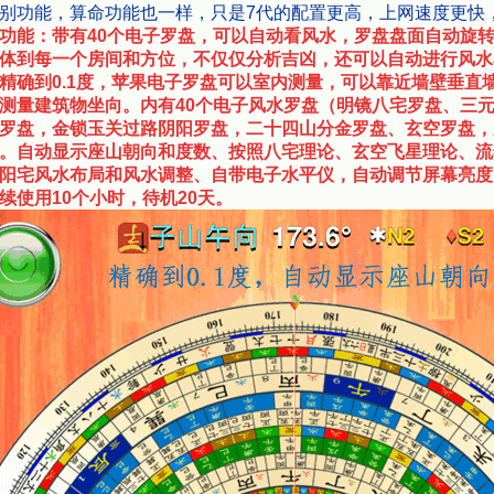
别功能，算命功能也一样，只是7代的配置更高，上网速度更快
功能：带有40个电子罗盘，可以自动看风水，罗盘盘面自动旋转
体到每一个房间和方位，不仅仅分析吉凶，还可以自动进行风水
精确到0.1度，苹果电子罗盘可以室内测量，可以靠近墙壁垂直
测量建筑物坐向。内有40个电子风水罗盘（明镜八宅罗盘、三
罗盘，金锁玉关过路阴阳罗盘，二十四山分金罗盘、玄空罗盘，
。自动显示座山朝向和度数、按照八宅理论、玄空飞星理论、流
阳宅风水布局和风水调整、自带电子水平仪，自动调节屏幕亮度
续使用10个小时，待机20天。