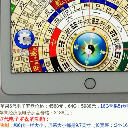
G苹果6代电子罗盘价格：4588元，64G：5988元
16G苹果5代
；
G苹果经济版电子罗盘价格：3188元
；
果7代电子罗盘的功能：
功能
：和6代一样大小，屏幕大小
都是9.7英寸（长宽厚：:24×16