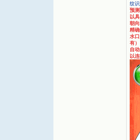
纹识
预测
以具
朝向
精确
水口
有）
自动
以连