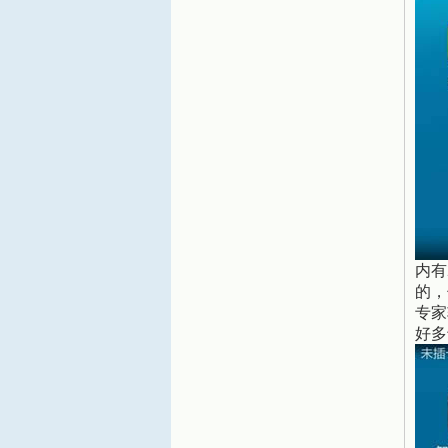
内有
的，
专家
好多