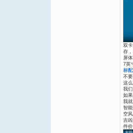
双卡
存，
屏体
7英
标配
不要
这么
我们
如果
我就
智能
空风
吉凶
件价