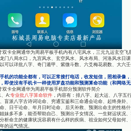
寸双卡全网通华为周易平板手机内有八宅风水，三元九运玄空飞
龙门八局水口，九宫风水、玄空风水、风水布局、河洛风水日课
以可以详批八字、奇门遁甲、紫微斗数、六爻梅花易数、大六壬
手机的功能全都有，可以正常接打电话，收发短信，照相录像，
，即使没有手机卡一样使用罗盘功能和预测算命功能（和网络无
寸双卡全网通华为周易平板手机部分预测软件简介
、A:
专业批八字算命软件
，内容有：排八字、起大运、八字五
、盲派八字古诗词论命、穷通宝鉴和三命通会论命、起终身卦、
命、日干论命、年月日时论命、后天补救、预测出命主的性格什
姐妹多不多，能否帮助自己、预测出子女情况、一生财运状况、
分析命主的健康状况容易有什么样的疾病、祖业如何父母如何、
年的运气情况。