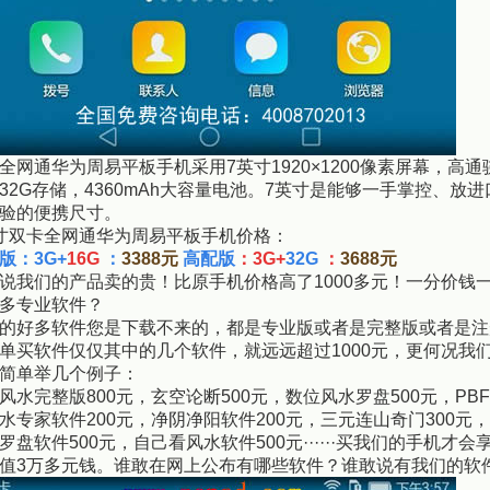
全网通华为周易平板手机采用7英寸1920×1200像素屏幕，高通
32G存储，4360mAh大容量电池。7英寸是能够一手掌控、
验的便携尺寸。
寸双卡全网通华为周易平板手机价格：
版：3G+
16G
：
3388元
高配版
：3G+
32G
：
3688元
说我们的产品卖的贵！比原手机价格高了1000多元！
一分价钱
多专业软件？
的好多软件您是下载不来的，都是专业版或者是完整版或者是注
单买软件仅仅其中的几个软件，就远远超过1000元，更何况我们
简单举几个例子：
风水完整版800元，玄空论断500元，数位风水罗盘500元，PB
水专家软件200元，净阴净阳软件200元，三元连山奇门300元
罗盘软件500元，自己看风水软件500元······买我们的手机才
值3万多元钱。谁敢在网上公布有哪些软件？谁敢说有我们的软