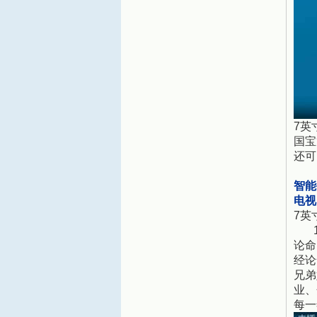
7英
国宝
还可
智能
电视
7英
1
论命
经论
兄弟
业、
每一