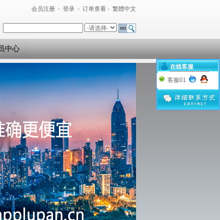
会员注册
-
登录
-
订单查看
-
繁體中文
员中心
在线客服
客服01